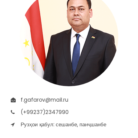
f.gafarov@mail.ru
(+99237)2347990
Рузҳои қабул: сешанбе, панҷшанбе