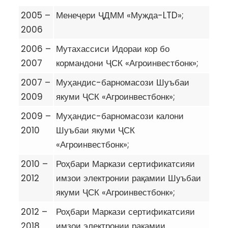
2005 –
Менеҷери ҶДММ «Мужда-LTD»;
2006
2006 –
Мутахассиси Идораи кор бо
2007
кормандони ҶСК «Агроинвестбонк»;
2007 –
Муҳандис-барномасози Шуъбаи
2009
якуми ҶСК «Агроинвестбонк»;
2009 –
Муҳандис-барномасози калони
2010
Шуъбаи якуми ҶСК
«Агроинвестбонк»;
2010 –
Роҳбари Маркази сертификатсияи
2012
имзои электронии рақамии Шуъбаи
якуми ҶСК «Агроинвестбонк»;
2012 –
Роҳбари Маркази сертификатсияи
2018
имзои электронии рақамии