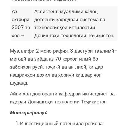
Аз
Ассистент, муаллими калон,
октябри
дотсенти кафедраи система ва
2007 то
технологияҳои иттилоотии
ҳол –
Донишгоҳи технологии Тоҷикистон.
Муаллифи 2 монография, 3 дастури таълимӣ-
методӣ ва зиёда аз 70 корҳои илмӣ бо
забонҳои русӣ, тоҷикӣ ва англисӣ, ки дар
нашрияҳои дохил ва хориҷи кишвар чоп
шуданд.
Айни ҳол докторанти кафедраи иқтисодиёт ва
идораи Донишгоҳи технологии Тоҷикистон.
Монографияҳо:
Инвестиционный потенциал региона: