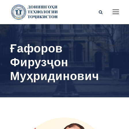
Ғафоров
Фирузҷон
Муҳридинович