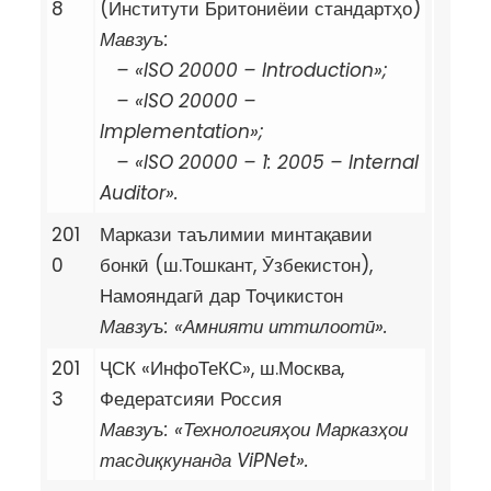
8
(Институти Бритониёии стандартҳо)
Мавзуъ
:
– «ISO 20000 – Introduction»;
– «ISO 20000 –
Implementation»;
– «ISO 20000 – 1: 2005 – Internal
Auditor».
201
Маркази таълимии минтақавии
0
бонкӣ (ш.Тошкант, Ӯзбекистон),
Намояндагӣ дар Тоҷикистон
Мавзуъ: «Амнияти иттилоотӣ».
201
ҶСК «ИнфоТеКС», ш.Москва,
3
Федератсияи Россия
Мавзуъ: «Технологияҳои Марказҳои
тасдиқкунанда
ViPNet
».