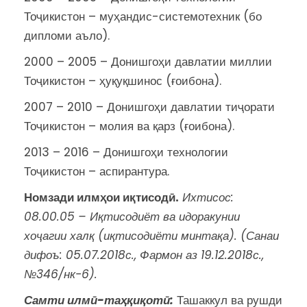
Тоҷикистон – муҳандис-системотехник (бо
дипломи аъло).
2000 – 2005 – Донишгоҳи давлатии миллии
Тоҷикистон – ҳуқуқшинос (ғоибона).
2007 – 2010 – Донишгоҳи давлатии тиҷорати
Тоҷикистон – молия ва қарз (ғоибона).
2013 – 2016 – Донишгоҳи технологии
Тоҷикистон – аспирантура.
Номзади илмҳои иқтисодӣ.
Ихтисос:
08.00.05 – Иқтисодиёт ва идоракунии
хоҷагии халқ (иқтисодиёти минтақа).
(Санаи
дифоъ: 05.07.2018с., Фармон аз 19.12.2018с.,
№346/нк-6).
Самти илмӣ-таҳқиқотӣ:
Ташаккул ва рушди