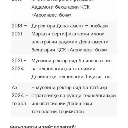
Хадамоти бехатарии ҶСК
«Агроинвестбонк»;
2018 –
Директори Депатамент – роҳбари
2021
Маркази сертификатсияи имзои
электронии рақамии Депатаменти
бехатарии ҶСК «Агроинвестбонк».
2021 –
Муовини ректор оид ба инноватсия
2024
ва технологияҳои таълимии
Донишгоҳи технологии Тоҷикистон.
Аз
– муовини ректор оид ба татбиқи
2024 –
стратегияҳо ва рушди технологияҳои
то ҳол
инноватсионии Донишгоҳи
технологии Тоҷикистон.
Фаъолияти илмӣ-педагогӣ: