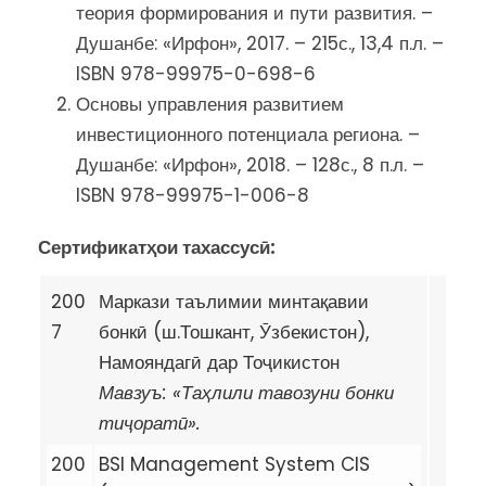
теория формирования и пути развития. –
Душанбе: «Ирфон», 2017. – 215с., 13,4 п.л. –
ISBN 978-99975-0-698-6
Основы управления развитием
инвестиционного потенциала региона. –
Душанбе: «Ирфон», 2018. – 128с., 8 п.л. –
ISBN 978-99975-1-006-8
Сертификатҳои тахассусӣ:
200
Маркази таълимии минтақавии
7
бонкӣ (ш.Тошкант, Ӯзбекистон),
Намояндагӣ дар Тоҷикистон
Мавзуъ: «Таҳлили тавозуни бонки
тиҷоратӣ».
200
BSI Management System CIS