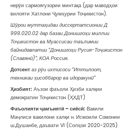
нерӯи сармоягузории минтақа (дар маводҳои
вилояти Хатлони Ҷумҳурии Тоҷикистон).
Шӯрои муттаҳидаи диссертатсионии Д
999.020.02 дар базаи Донишгоҳи миллии
Тоҷикистон ва Муассисаи таълимии
байнидавлатии “Донишгоҳи Русия-Тоҷикистон
(Славянӣ)”, КОА Россия.
Дотсент
а
з р
ӯ
и и
хтисос
и
“
Иттилоот,
техникаи
ҳ
исоббарор ва идоракун
ӣ
”
Ҳ
избият:
Аъзои фаъоли Ҳизби халқии
демократии Тоҷикистон (ҲХДТ)
Фаъолияти
ҷ
амъият
ӣ
– сиёс
ӣ
:
Вакили
Маҷлиси вакилони халқи н. Исмоили Сомонии
ш.Душанбе, даъвати VI (Солҳои 2020-2025)