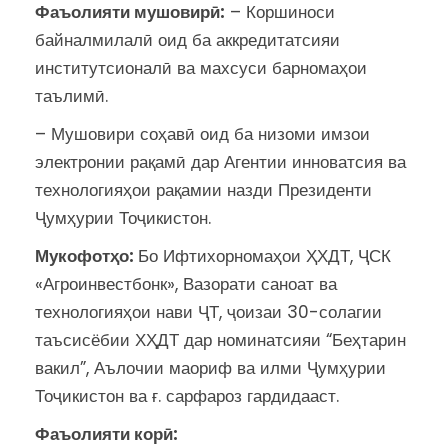
Фаъолияти мушовир
ӣ
:
– Коршиноси
байналмилалӣ оид ба аккредитатсияи
институтсионалӣ ва махсуси барномаҳои
таълимӣ.
– Мушовири соҳавӣ оид ба низоми имзои
электронии рақамӣ дар Агентии инноватсия ва
технологияҳои рақамии назди Президенти
Ҷумҳурии Тоҷикистон.
Мукофотҳо:
Бо Ифтихорномаҳои ҲХДТ, ҶСК
«Агроинвестбонк», Вазорати саноат ва
технологияҳои нави ҶТ, ҷоизаи 30-солагии
таъсисёбии ХҲДТ дар номинатсияи “Беҳтарин
вакил”, Аълочии маориф ва илми Ҷумҳурии
Тоҷикистон ва ғ. сарфароз гардидааст.
Фаъолияти корӣ: