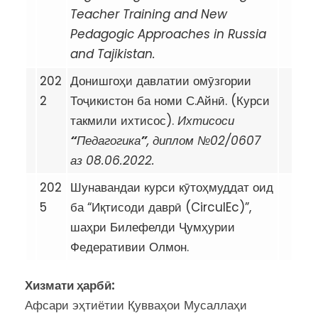
Teacher Training and New
Pedagogic Approaches in Russia
and Tajikistan.
202
Донишгоҳи давлатии омӯзгории
2
Тоҷикистон ба номи С.Айнӣ. (Курси
такмили ихтисос).
Ихтисоси
“
Педагогика
”
, диплом №02/0607
аз 08.06.2022.
202
Шунавандаи курси кӯтоҳмуддат оид
5
ба “Иқтисоди даврӣ (CirculEc)”,
шаҳри Билефелди Ҷумҳурии
Федеративии Олмон.
Хизмати ҳарбӣ:
Афсари эҳтиётии Қувваҳои Мусаллаҳи