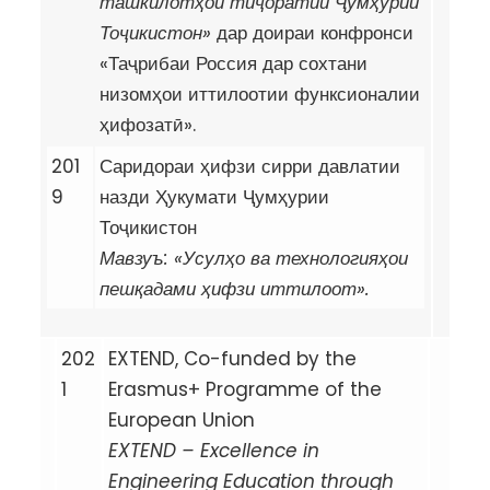
ташкилотҳои тиҷоратии Ҷумҳурии
Тоҷикистон»
дар доираи конфронси
«Таҷрибаи Россия дар сохтани
низомҳои иттилоотии функсионалии
ҳифозатӣ».
201
Саридораи ҳифзи сирри давлатии
9
назди Ҳукумати Ҷумҳурии
Тоҷикистон
Мавзуъ: «Усулҳо ва технологияҳои
пешқадами ҳифзи иттилоот».
202
EXTEND, Co-funded by the
1
Erasmus+ Programme of the
European Union
EXTEND – Excellence in
Engineering Education through