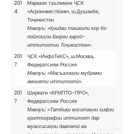
201
Маркази таълимии ҶСК
4
«Агроинвестбонк», ш.Душанбе,
Тоҷикистон
Мавзуъ: «Қоидаи ташкили кор бо
пойгоҳҳои Бюрои қарзӣ-
иттилоотии Тоҷикистон».
201
ҶСК «ИнфоТеКС», ш.Москва,
7
Федератсияи Россия
Мавзуъ: «Масъалаҳои мубрами
амнияти иттилоотӣ».
201
Ширкати «КРИПТО-ПРО»,
7
Федератсияи Россия
Мавзуъ: «Татбиқи воситаҳои ҳифзи
криптографии иттилоот дар
муассисаҳои давлатӣ ва