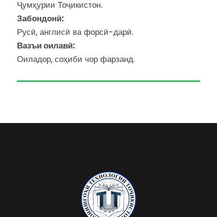
Ҷумҳурии Тоҷикистон.
Забондонӣ:
Русӣ, англисӣ ва форсӣ-дарӣ.
Вазъи оилавӣ:
Оиладор, соҳиби чор фарзанд.