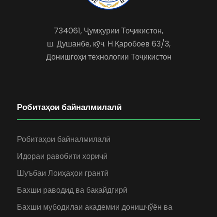
734061, Ҷумҳурии Тоҷикистон,
ш. Душанбе, кӯч. Н.Қаробоев 63/3,
Донишгоҳи технологии Тоҷикистон
Робитаҳои байналмилалӣ
Робитаҳои байналмилалӣ
Идораи равобити хориҷӣ
Шуъбаи Лоиҳаҳои грантӣ
Бахши раводид ва бақайдгирӣ
Бахши мубодилаи академии донишҷўён ва