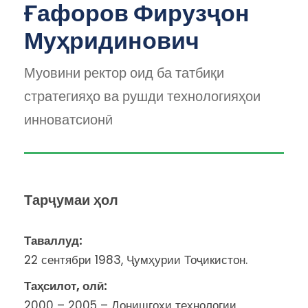
Ғафоров Фирузҷон
Муҳридинович
Муовини ректор оид ба татбиқи
стратегияҳо ва рушди технологияҳои
инноватсионӣ
Тарҷумаи ҳол
Таваллуд:
22 сентябри 1983, Ҷумҳурии Тоҷикистон.
Таҳсилот
, ол
ӣ
:
2000 – 2005 – Донишгоҳи технологии