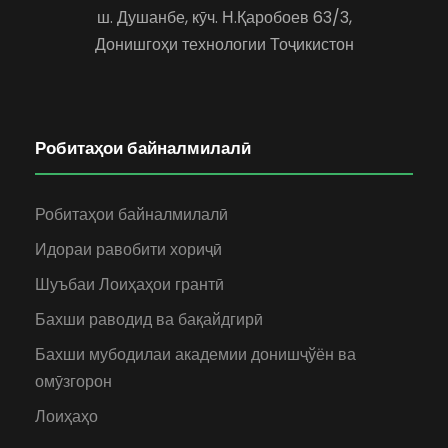
ш. Душанбе, кӯч. Н.Қаробоев 63/3,
Донишгоҳи технологии Тоҷикистон
Робитаҳои байналмилалӣ
Робитаҳои байналмилалӣ
Идораи равобити хориҷӣ
Шуъбаи Лоиҳаҳои грантӣ
Бахши раводид ва бақайдгирӣ
Бахши мубодилаи академии донишҷўён ва
омӯзгорон
Лоиҳаҳо