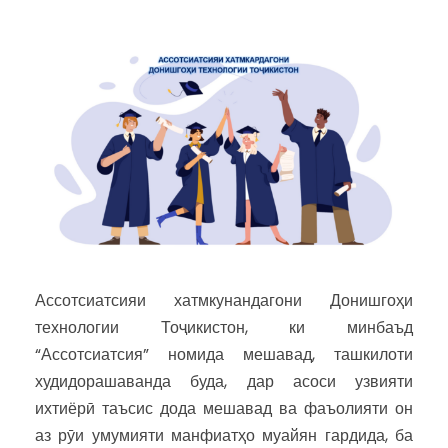
Ассотсиатсияи хатмкунандагони Донишгоҳи
технологии Тоҷикистон, ки минбаъд
“Ассотсиатсия” номида мешавад, ташкилоти
худидорашаванда буда, дар асоси узвияти
ихтиёрӣ таъсис дода мешавад ва фаъолияти он
аз рӯи умумияти манфиатҳо муайян гардида, ба