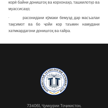
корӣ байни донишгоҳ ва корхонаҳо, ташкилотҳо ва
муассисаҳо;
· расонидани кӯмаки бемузд дар масъалаи
тақсимот ва бо ҷойи кор таъмин намудани
хатмкардагони донишгоҳ ва ғайра.
734061, Ҷумҳурии Тоҷикистон,