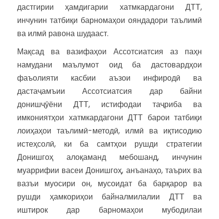
дастгирии ҳамдигарии хатмкардагони ДТТ,
инчунин татбиқи барномаҳои ояндадори таълимӣ
ва илмӣ равона шудааст.
Мақсад ва вазифаҳои Ассотсиатсия аз паҳн
намудани маълумот оид ба дастовардҳои
фаъолияти касбии аъзои инфиродӣ ва
дастаҷамъии Ассотсиатсия дар байни
донишҷӯёни ДТТ, истифодаи таҷриба ва
имкониятҳои хатмкардагони ДТТ барои татбиқи
лоиҳаҳои таълимӣ-методӣ, илмӣ ва иқтисодию
истеҳсолӣ, ки ба самтҳои рушди стратегии
Донишгоҳ алоқаманд мебошанд, инчунин
муаррифии васеи Донишгоҳ, анъанаҳо, таърих ва
вазъи муосири он, мусоидат ба барқарор ва
рушди ҳамкориҳои байналмилалии ДТТ ва
иштирок дар барномаҳои мубодилаи