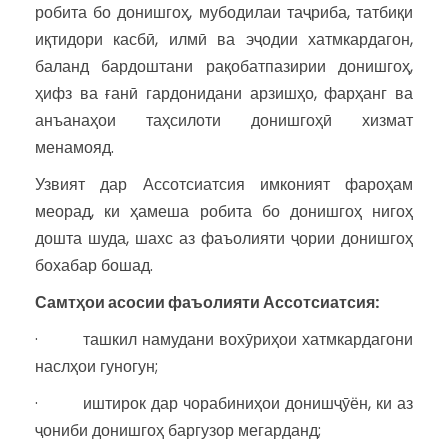
робита бо донишгоҳ, мубодилаи таҷриба, татбиқи
иқтидори касбӣ, илмӣ ва эҷодии хатмкардагон,
баланд бардоштани рақобатпазирии донишгоҳ,
ҳифз ва ғанӣ гардонидани арзишҳо, фарҳанг ва
анъанаҳои таҳсилоти донишгоҳӣ хизмат
менамояд.
Узвият дар Ассотсиатсия имконият фароҳам
меорад, ки ҳамеша робита бо донишгоҳ нигоҳ
дошта шуда, шахс аз фаъолияти ҷории донишгоҳ
бохабар бошад.
Самтҳои асосии фаъолияти Ассотсиатсия:
· ташкил намудани вохӯриҳои хатмкардагони
наслҳои гуногун;
· иштирок дар чорабиниҳои донишҷӯён, ки аз
ҷониби донишгоҳ баргузор мегарданд;