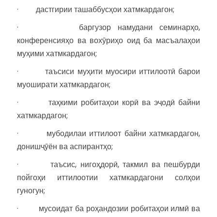
· дастгирии ташаббусҳои хатмкардагон;
· баргузор намудани семинарҳо,
конференсияҳо ва вохӯриҳо оид ба масъалаҳои
муҳими хатмкардагон;
· таъсиси муҳити муосири иттилоотӣ барои
муоширати хатмкардагон;
· таҳкими робитаҳои корӣ ва эҷодӣ байни
хатмкардагон;
· мубодилаи иттилоот байни хатмкардагон,
донишҷӯён ва аспирантҳо;
· таъсис, нигоҳдорӣ, такмил ва пешбурди
пойгоҳи иттилоотии хатмкардагони солҳои
гуногун;
· мусоидат ба роҳандозии робитаҳои илмӣ ва