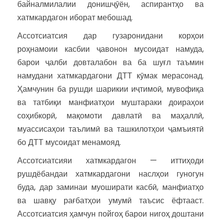
байналмилалии донишҷӯён, аспирантҳо ва
хатмкардагон иборат мебошад.
Ассотсиатсия дар гузаронидани корҳои
роҳнамоии касбии ҷавонон мусоидат намуда,
барои ҷалби довталабон ва ба шуғл таъмин
намудани хатмкардагони ДТТ кӯмак мерасонад.
Ҳамчунин ба рушди шарикии иҷтимоӣ, мувофиқа
ва татбиқи манфиатҳои муштараки доираҳои
соҳибкорӣ, мақомоти давлатӣ ва маҳаллӣ,
муассисаҳои таълимӣ ва ташкилотҳои ҷамъиятӣ
бо ДТТ мусоидат менамояд.
Ассотсиатсияи хатмкардагон — иттиҳоди
рушдёбандаи хатмкардагони наслҳои гуногун
буда, дар заминаи муоширати касбӣ, манфиатҳо
ва шавқу рағбатҳои умумӣ таъсис ёфтааст.
Ассотсиатсия ҳамчун пойгоҳ барои нигоҳ доштани