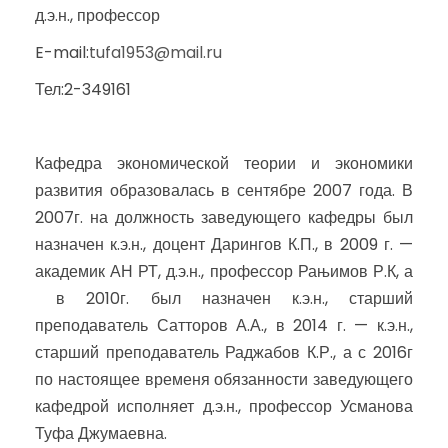
д.э.н., профессор
E-mail:
tufa1953@mail.ru
Тел:2-349161
Кафедра экономической теории и экономики
развития образовалась в сентябре 2007 года. В
2007г. на должность заведующего кафедры был
назначен к.э.н., доцент Дарингов К.П., в 2009 г. —
академик АН РТ, д.э.н., профессор Рањимов Р.К, а
в 2010г. был назначен к.э.н., старший
преподаватель Сатторов А.А., в 2014 г. — к.э.н.,
старший преподаватель Раджабов К.Р., а с 2016г
по настоящее временя обязанности заведующего
кафедрой исполняет д.э.н., профессор Усманова
Туфа Джумаевна.