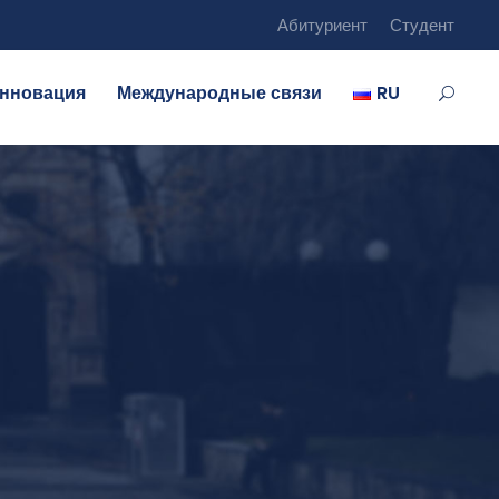
Абитуриент
Студент
нновация
Международные связи
RU