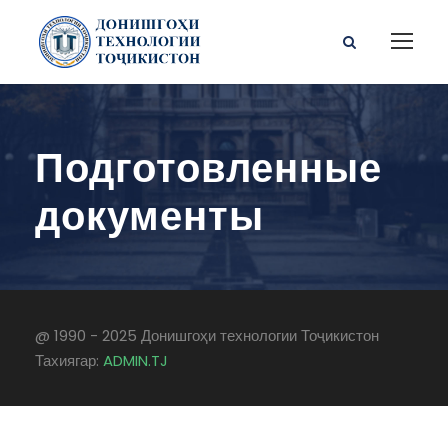
Подготовленные
документы
@ 1990 - 2025 Донишгоҳи технологии Тоҷикистон
Тахиягар:
ADMIN.TJ