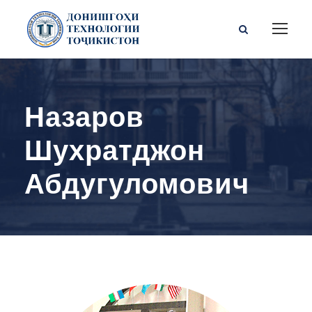
Назаров
Шухратджон
Абдугуломович