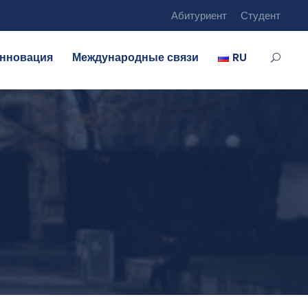
Абитуриент
Студент
нновация
Международные связи
RU