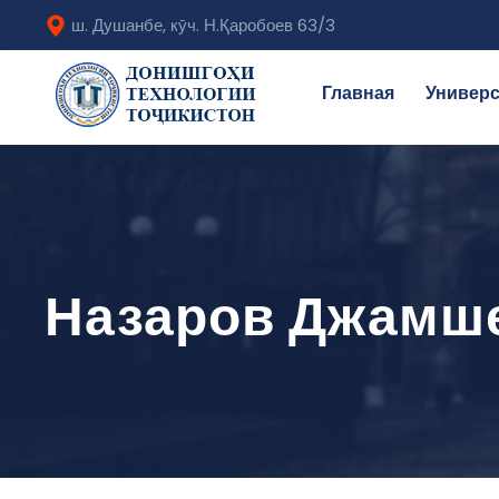
ш. Душанбе, кӯч. Н.Қаробоев 63/3
Главная
Универс
Назаров Джамш