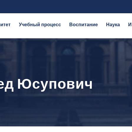
итет
Учебный процесс
Воспитание
Наука
И
ед Юсупович