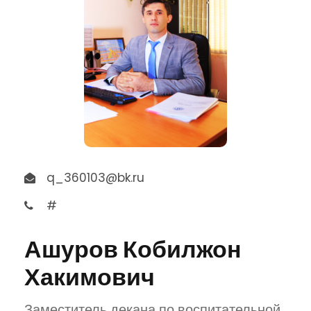
q_360103@bk.ru
#
Ашуров Кобилжон
Хакимович
Заместитель декана по воспитательной