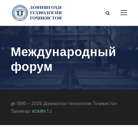
Международный
форум
@ 1990 - 2025 Донишгоҳи технологии Тоҷикистон
Тахиягар:
ADMIN.TJ