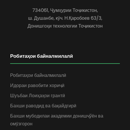
734061, Ҷумҳурии Тоҷикистон,
ш. Душанбе, кӯч. Н.Қаробоев 63/3,
Донишгоҳи технологии Тоҷикистон
Робитаҳои байналмилалӣ
Робитаҳои байналмилалӣ
Идораи равобити хориҷӣ
Шуъбаи Лоиҳаҳои грантӣ
Бахши раводид ва бақайдгирӣ
Бахши мубодилаи академии донишҷўён ва
омӯзгорон