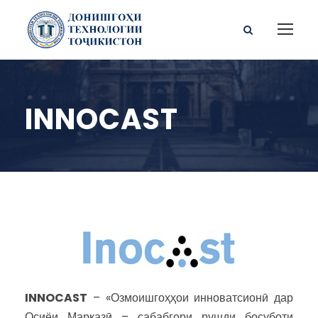
INNOCAST
INNOCAST
– «Озмоишгоҳҳои инноватсионӣ дар
Осиёи Марказӣ – сабабгори рушди босуботи