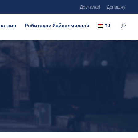
Довталаб
Донишҷӯ
ватсия
Робитаҳои байналмилалӣ
TJ