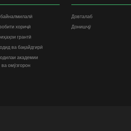
 байналмилалӣ
Довталаб
вобити хориҷӣ
Донишҷӯ
иҳаҳои грантӣ
одид ва бақайдгирӣ
одилаи академии
 ва омӯзгорон