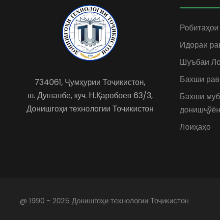
Робитаҳои
Идораи ра
Шуъбаи Ло
Бахши рав
734061, Ҷумҳурии Тоҷикистон,
ш. Душанбе, кӯч. Н.Қаробоев 63/3,
Бахши муб
Донишгоҳи технологии Тоҷикистон
донишҷўён
Лоиҳаҳо
@ 1990 - 2025 Донишгоҳи технологии Тоҷикистон