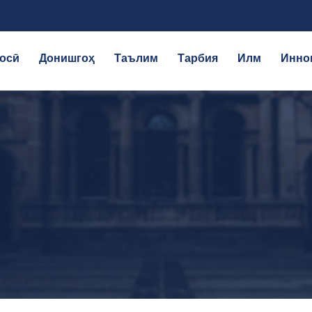
осӣ
Донишгоҳ
Таълим
Тарбия
Илм
Инно