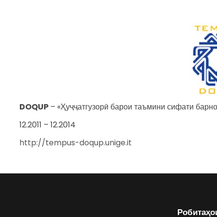
DOQUP
– «Ҳуҷҷатгузорӣ барои таъмини сифати барн
12.2011 – 12.2014
http://tempus-doqup.unige.it
Робитаҳо