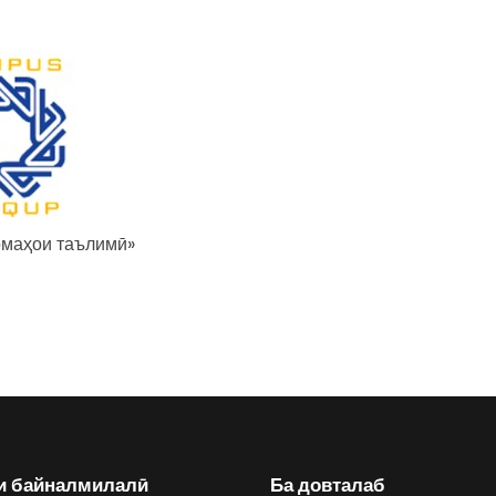
омаҳои таълимӣ»
и байналмилалӣ
Ба довталаб